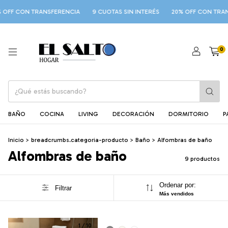
FF CON TRANSFERENCIA
9 CUOTAS SIN INTERÉS
20% OFF CON TRANS
0
BAÑO
COCINA
LIVING
DECORACIÓN
DORMITORIO
P
Inicio
>
breadcrumbs.categoria-producto
>
Baño
>
Alfombras de baño
Alfombras de baño
9 productos
Ordenar por:
Filtrar
Más vendidos
1
/
10