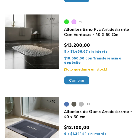
1
/
10
+1
Alfombra Baño Pvc Antideslizante
Con Ventosas - 40 X 60 Cm
$13.200,00
9
x
$1.466,67
sin interés
$10.560,00
con
Transferencia o
depósito
¡Solo quedan
4
en stock!
Comprar
1
/
10
+5
Alfombra de Goma Antideslizante -
40 x 60 cm
$12.100,00
9
x
$1.344,44
sin interés