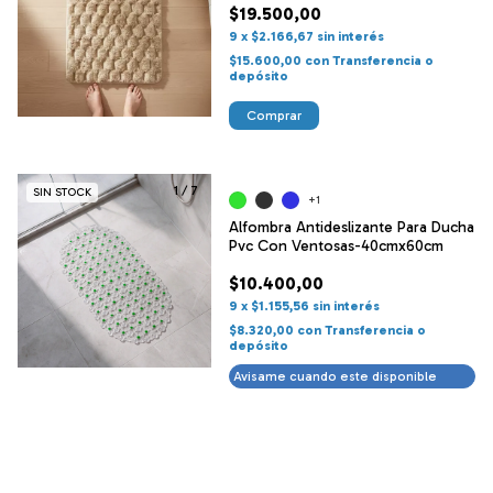
$19.500,00
9
x
$2.166,67
sin interés
$15.600,00
con
Transferencia o
depósito
Comprar
1
/
7
SIN STOCK
+1
Alfombra Antideslizante Para Ducha
Pvc Con Ventosas-40cmx60cm
$10.400,00
9
x
$1.155,56
sin interés
$8.320,00
con
Transferencia o
depósito
Avisame cuando este disponible