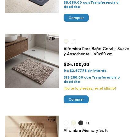
$9.680,00
con
Transferencia o
depósito
Comprar
1
/
10
+3
Alfombra Para Baño Coral - Suave
y Absorbente - 40x60 cm
$24.100,00
9
x
$2.677,78
sin interés
$19.280,00
con
Transferencia o
depósito
¡No te lo pierdas, es el último!
Comprar
1
/
9
+1
Alfombra Memory Soft