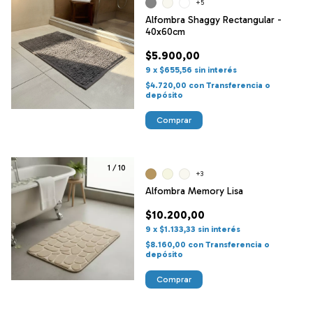
+5
Alfombra Shaggy Rectangular -
40x60cm
$5.900,00
9
x
$655,56
sin interés
$4.720,00
con
Transferencia o
depósito
Comprar
1
/
10
+3
Alfombra Memory Lisa
$10.200,00
9
x
$1.133,33
sin interés
$8.160,00
con
Transferencia o
depósito
Comprar