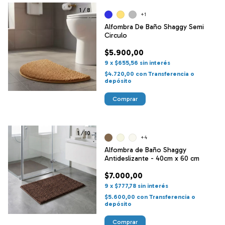
1
/
8
+1
Alfombra De Baño Shaggy Semi
Circulo
$5.900,00
9
x
$655,56
sin interés
$4.720,00
con
Transferencia o
depósito
Comprar
1
/
10
+4
Alfombra de Baño Shaggy
Antideslizante - 40cm x 60 cm
$7.000,00
9
x
$777,78
sin interés
$5.600,00
con
Transferencia o
depósito
Comprar