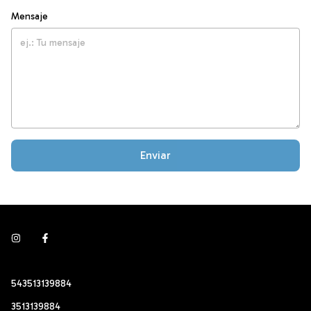
Mensaje
Enviar
543513139884
3513139884