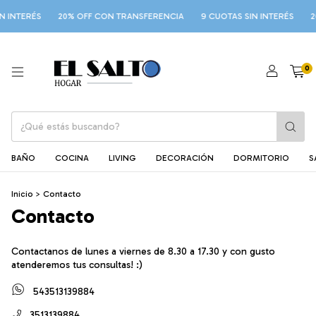
 INTERÉS
20% OFF CON TRANSFERENCIA
9 CUOTAS SIN INTERÉS
2
0
BAÑO
COCINA
LIVING
DECORACIÓN
DORMITORIO
S
Inicio
>
Contacto
Contacto
Contactanos de lunes a viernes de 8.30 a 17.30 y con gusto
atenderemos tus consultas! :)
543513139884
3513139884