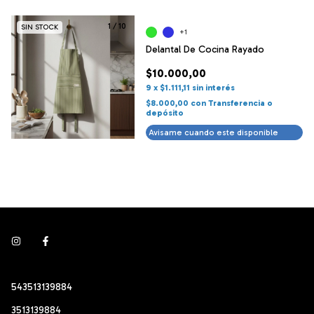
1
/
10
SIN STOCK
+1
Delantal De Cocina Rayado
$10.000,00
9
x
$1.111,11
sin interés
$8.000,00
con
Transferencia o
depósito
Avisame cuando este disponible
543513139884
3513139884