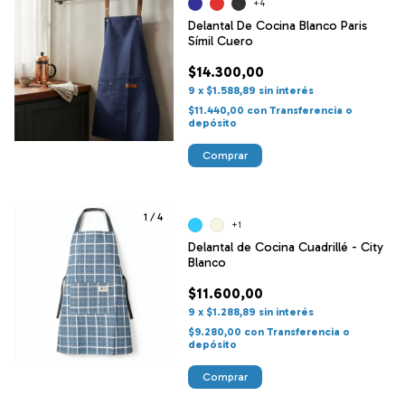
+4
Delantal De Cocina Blanco Paris
Símil Cuero
$14.300,00
9
x
$1.588,89
sin interés
$11.440,00
con
Transferencia o
depósito
Comprar
1
/
4
+1
Delantal de Cocina Cuadrillé - City
Blanco
$11.600,00
9
x
$1.288,89
sin interés
$9.280,00
con
Transferencia o
depósito
Comprar