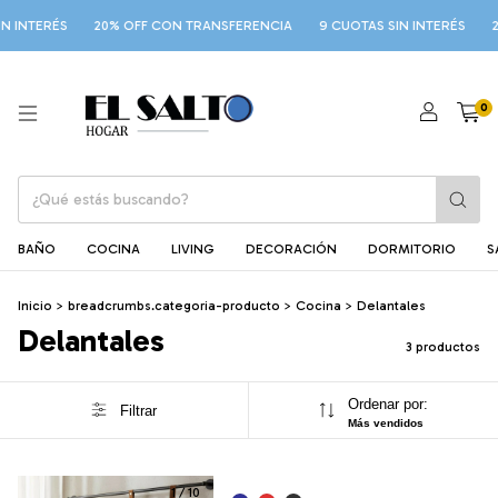
 INTERÉS
20% OFF CON TRANSFERENCIA
9 CUOTAS SIN INTERÉS
2
0
BAÑO
COCINA
LIVING
DECORACIÓN
DORMITORIO
S
Inicio
>
breadcrumbs.categoria-producto
>
Cocina
>
Delantales
Delantales
3 productos
Ordenar por:
Filtrar
Más vendidos
1
/
10