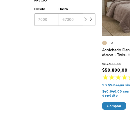
PRECIO
Desde
Hasta
+2
Acolchado Flan
Moon - Twin- 
$67.900,00
$50.800,00
9
x
$5.644,44
si
$40.640,00
con
depósito
Comprar