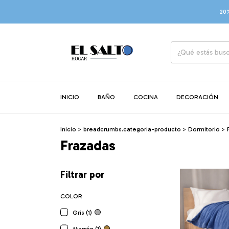
20% OF
INICIO
BAÑO
COCINA
DECORACIÓN
Inicio
>
breadcrumbs.categoria-producto
>
Dormitorio
>
Frazadas
Filtrar por
COLOR
Gris (1)