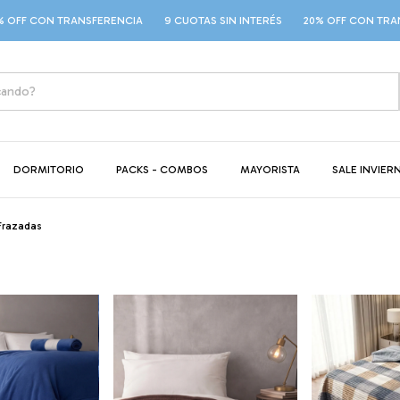
F CON TRANSFERENCIA
9 CUOTAS SIN INTERÉS
20% OFF CON TRANSFE
DORMITORIO
PACKS - COMBOS
MAYORISTA
SALE INVIER
Frazadas