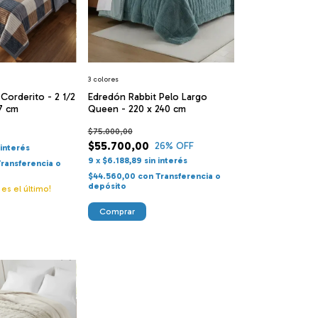
3 colores
 Corderito - 2 1/2
Edredón Rabbit Pelo Largo
97 cm
Queen - 220 x 240 cm
$75.000,00
$55.700,00
26
% OFF
 interés
9
x
$6.188,89
sin interés
Transferencia o
$44.560,00
con
Transferencia o
depósito
 es el último!
Comprar