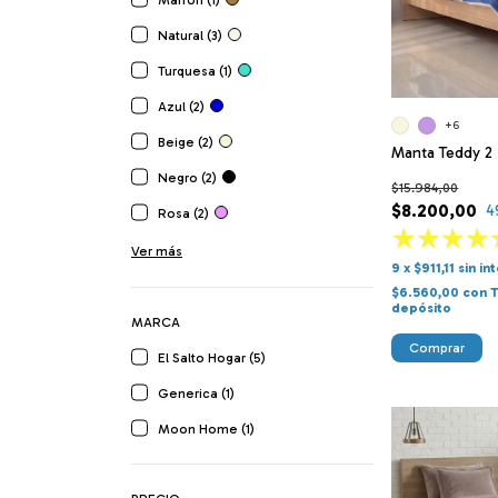
Marrón (1)
Natural (3)
Turquesa (1)
Azul (2)
+6
Beige (2)
Manta Teddy 2 
Negro (2)
$15.984,00
$8.200,00
4
Rosa (2)
Ver más
9
x
$911,11
sin in
$6.560,00
con
T
depósito
MARCA
Comprar
El Salto Hogar (5)
Generica (1)
Moon Home (1)