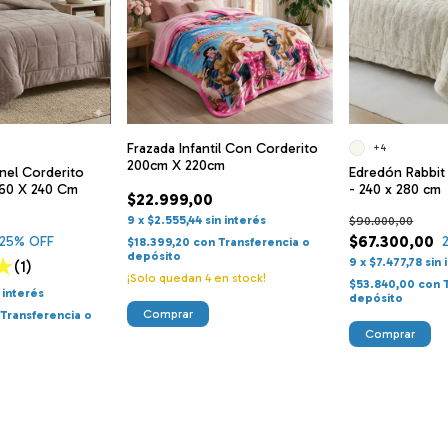
Frazada Infantil Con Corderito
+4
200cm X 220cm
nel Corderito
Edredón Rabbit
160 X 240 Cm
- 240 x 280 cm
$22.999,00
9
x
$2.555,44
sin interés
$90.000,00
$67.300,00
25
% OFF
$18.399,20
con
Transferencia o
depósito
9
x
$7.477,78
sin 
(1)
¡Solo quedan
4
en stock!
$53.840,00
con
n interés
depósito
Transferencia o
Comprar