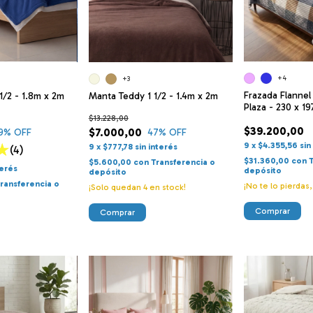
+4
+3
Frazada Flannel
1/2 - 1.8m x 2m
Manta Teddy 1 1/2 - 1.4m x 2m
Plaza - 230 x 1
$13.228,00
$39.200,00
$7.000,00
9
% OFF
47
% OFF
9
x
$4.355,56
sin
9
x
$777,78
sin interés
(4)
$31.360,00
con
$5.600,00
con
Transferencia o
terés
depósito
depósito
ransferencia o
¡No te lo pierdas,
¡Solo quedan
4
en stock!
Comprar
Comprar