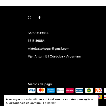
543513139884
3513139884
mktelsaltohogar@gmail.com
Pje. Antun 151 Córdoba - Argentina
Medios de pago
Al navegar por este sitio
aceptás el uso de cookies
para agilizar
tu experiencia de compra.
Entendido