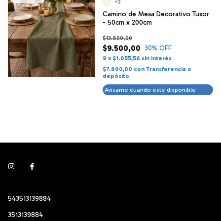
+2
Camino de Mesa Decorativo Tusor
- 50cm x 200cm
$13.600,00
$9.500,00
30
% OFF
9
x
$1.055,56
sin interés
$7.600,00
con
Transferencia o
depósito
Avisame cuando este disponible
543513139884
3513139884