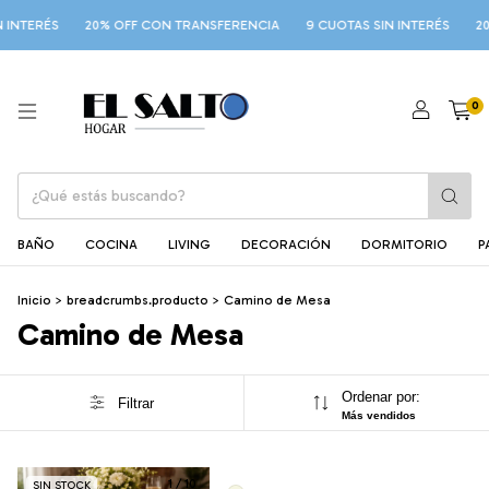
 INTERÉS
20% OFF CON TRANSFERENCIA
9 CUOTAS SIN INTERÉS
20
0
BAÑO
COCINA
LIVING
DECORACIÓN
DORMITORIO
P
Inicio
>
breadcrumbs.producto
>
Camino de Mesa
Camino de Mesa
Ordenar por:
Filtrar
Más vendidos
1
/
10
SIN STOCK