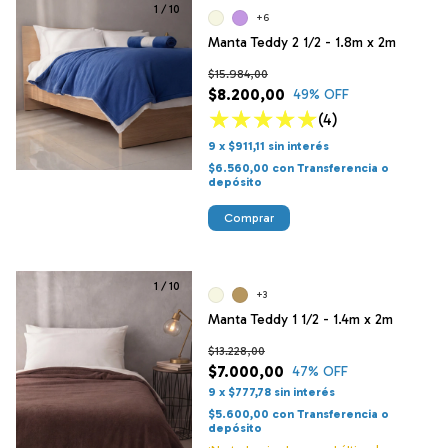
1
/
10
+6
Manta Teddy 2 1/2 - 1.8m x 2m
$15.984,00
$8.200,00
49
% OFF
(4)
9
x
$911,11
sin interés
$6.560,00
con
Transferencia o
depósito
Comprar
1
/
10
+3
Manta Teddy 1 1/2 - 1.4m x 2m
$13.228,00
$7.000,00
47
% OFF
9
x
$777,78
sin interés
$5.600,00
con
Transferencia o
depósito