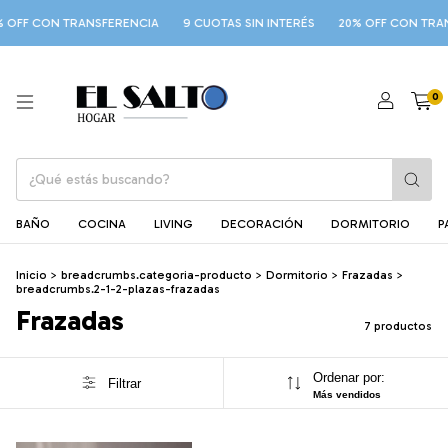
OFF CON TRANSFERENCIA
9 CUOTAS SIN INTERÉS
20% OFF CON TRANS
0
BAÑO
COCINA
LIVING
DECORACIÓN
DORMITORIO
P
Inicio
>
breadcrumbs.categoria-producto
>
Dormitorio
>
Frazadas
>
breadcrumbs.2-1-2-plazas-frazadas
Frazadas
7 productos
Ordenar por:
Filtrar
Más vendidos