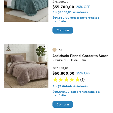
$75.000,00
$55.700,00
26
% OFF
9
x
$6.188,89
sin interés
$44.560,00
con
Transferencia o
depósito
Comprar
1
/
10
+2
Acolchado Flannel Corderito Moon
- Twin- 160 X 240 Cm
$67.900,00
$50.800,00
25
% OFF
(1)
9
x
$5.644,44
sin interés
$40.640,00
con
Transferencia o
depósito
Comprar