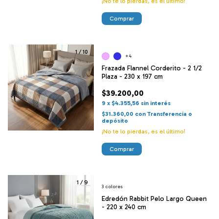
¡No te lo pierdas, es el último!
Comprar
1
/
10
+4
Frazada Flannel Corderito - 2 1/2
Plaza - 230 x 197 cm
$39.200,00
9
x
$4.355,56
sin interés
$31.360,00
con
Transferencia o
depósito
¡No te lo pierdas, es el último!
Comprar
1
/
9
3 colores
Edredón Rabbit Pelo Largo Queen
- 220 x 240 cm