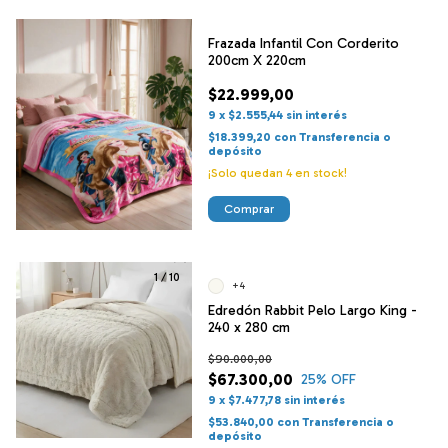
Frazada Infantil Con Corderito
200cm X 220cm
$22.999,00
9
x
$2.555,44
sin interés
$18.399,20
con
Transferencia o
depósito
¡Solo quedan
4
en stock!
1
/
10
+4
Edredón Rabbit Pelo Largo King -
240 x 280 cm
$90.000,00
$67.300,00
25
% OFF
9
x
$7.477,78
sin interés
$53.840,00
con
Transferencia o
depósito